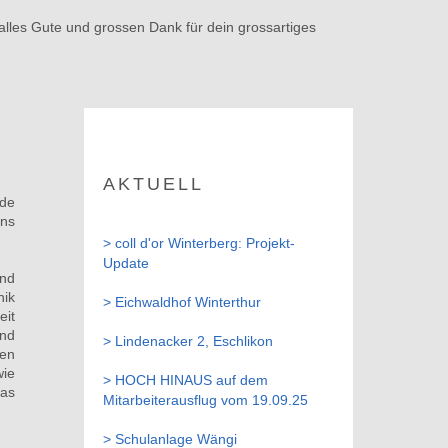
lles Gute und grossen Dank für dein grossartiges
AKTUELL
ude
ens
> coll d'or Winterberg:
Projekt-
Update
und
nik
> Eichwaldhof Winterthur
eit
und
> Lindenacker 2, Eschlikon
hen
wie
> HOCH HINAUS auf dem
das
Mitarbeiterausflug vom 19.09.25
> Schulanlage Wängi