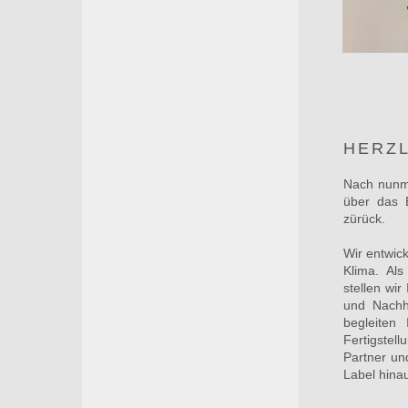
HERZL
Nach nunme
über das 
zürück.
Wir entwick
Klima. Al
stellen wi
und Nachha
begleiten
Fertigste
Partner un
Label hina