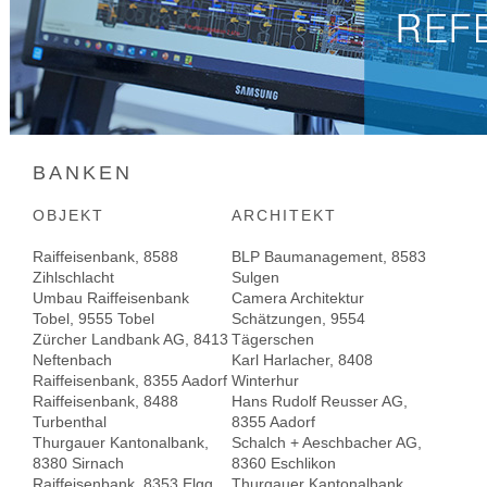
BANKEN
OBJEKT
ARCHITEKT
Raiffeisenbank, 8588
BLP Baumanagement, 8583
Zihlschlacht
Sulgen
Umbau Raiffeisenbank
Camera Architektur
Tobel, 9555 Tobel
Schätzungen, 9554
Zürcher Landbank AG, 8413
Tägerschen
Neftenbach
Karl Harlacher, 8408
Raiffeisenbank, 8355 Aadorf
Winterhur
Raiffeisenbank, 8488
Hans Rudolf Reusser AG,
Turbenthal
8355 Aadorf
Thurgauer Kantonalbank,
Schalch + Aeschbacher AG,
8380 Sirnach
8360 Eschlikon
Raiffeisenbank, 8353 Elgg
Thurgauer Kantonalbank,