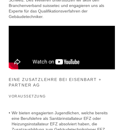
Schweiz. Des Weiteren unterstützen wir aktiv den
Branchenverband suissetec und engagieren uns als
Experte für das Qualifikationsverfahren der
Gebäudetechniker.
EINE ZUSATZLEHRE BEI EISENBART +
PARTNER AG
VORAUSSETZUNG
•
Wir bieten engagierten Jugendlichen, welche bereits
eine Berufslehre als Sanitärinstallateur EFZ oder
Heizungsinstallateur EFZ absolviert haben, die
Zusatzausbildung zum Gebäudetechnikplaner EFZ,