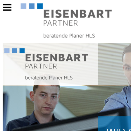
https://eisenbart-partner.ch/berufsausbildunggebaeudetechnikplanerin